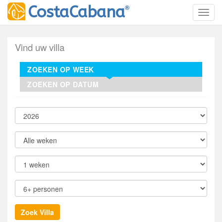
®
CostaCabana
Toggl
Vind uw villa
ZOEKEN OP WEEK
ZOEKEN OP DATUM