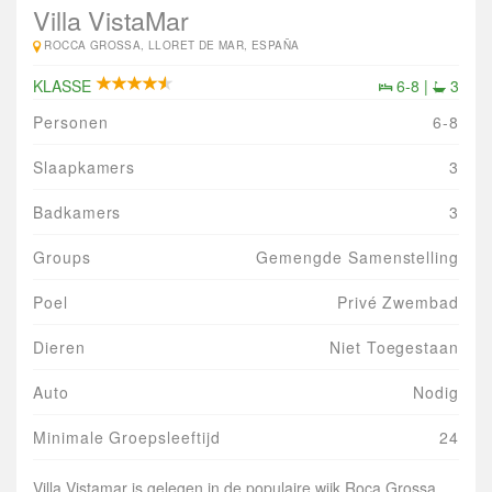
Villa VistaMar
ROCCA GROSSA, LLORET DE MAR, ESPAÑA
KLASSE
6-8 |
3
Personen
6-8
Slaapkamers
3
Badkamers
3
Groups
Gemengde Samenstelling
Poel
Privé Zwembad
Dieren
Niet Toegestaan
Auto
Nodig
Minimale Groepsleeftijd
24
Villa Vistamar is gelegen in de populaire wijk Roca Grossa.