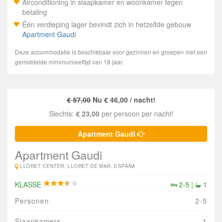
Airconditioning in slaapkamer en woonkamer tegen
betaling
Één verdieping lager bevindt zich in hetzelfde gebouw
Apartment Gaudi
Deze accommodatie is beschikbaar voor gezinnen en groepen met een
gemiddelde minimumleeftijd van 18 jaar.
€ 57,00
Nu € 46,00 / nacht!
Slechts:
€ 23,00
per persoon per nacht!
Apartment Gaudi
Apartment Gaudi
LLORET CENTER, LLORET DE MAR, ESPAÑA
KLASSE
2-5 |
1
Personen
2-5
Slaapkamers
1