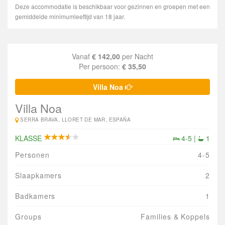
Deze accommodatie is beschikbaar voor gezinnen en groepen met een
gemiddelde minimumleeftijd van 18 jaar.
Vanaf
€ 142,00
per Nacht
Per persoon:
€ 35,50
Villa Noa
Villa Noa
SERRA BRAVA, LLORET DE MAR, ESPAÑA
KLASSE
4-5 |
1
Personen
4-5
Slaapkamers
2
Badkamers
1
Groups
Families & Koppels