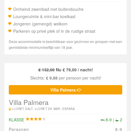
Omheind zwembad met buitendouche
Loungeruimte & mini-bar koelkast
Jongeren (gemengd) welkom
Parkeren op privé plek of in de rustige straat
Deze accommodatie is beschikbaar voor gezinnen en groepen met een
gemiddelde minimumleeftijd van 18 jaar.
€ 132,00
Nu € 79,00 / nacht!
Slechts:
€ 9,88
per persoon per nacht!
Villa Palmera
Villa Palmera
LLORET DALT, LLORET DE MAR, ESPAÑA
KLASSE
8-9 |
2
Personen
8-9