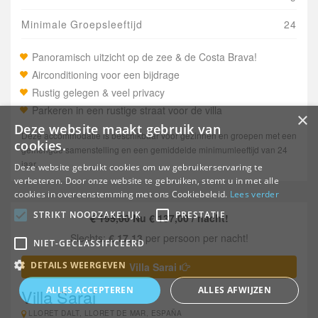
Minimale Groepsleeftijd
24
Panoramisch uitzicht op de zee & de Costa Brava!
Airconditioning voor een bijdrage
Rustig gelegen & veel privacy
Parkeren in een rustige straat voor de villa
×
Deze website maakt gebruik van
Deze accommodatie is beschikbaar voor gezinnen en groepen met een
cookies.
gemengde samenstelling en een gemiddelde minimumleeftijd van 24
jaar.
Deze website gebruikt cookies om uw gebruikerservaring te
verbeteren. Door onze website te gebruiken, stemt u in met alle
cookies in overeenstemming met ons Cookiebeleid.
Lees verder
STRIKT NOODZAKELIJK
PRESTATIE
€ 195,00
Nu € 137,00 / nacht!
Slechts:
€ 17,13
per persoon per nacht!
NIET-GECLASSIFICEERD
DETAILS WEERGEVEN
Villa Sarai
ALLES ACCEPTEREN
ALLES AFWIJZEN
Villa Sarai
LLORET DALT, LLORET DE MAR, ESPAÑA