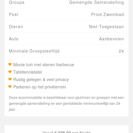
Groups
Gemengde Samenstelling
Poel
Privé Zwembad
Dieren
Niet Toegestaan
Auto
Aanbevolen
Minimale Groepsleeftijd
24
Mooie tuin met stenen barbecue
Tafeltennistafel
Rustig gelegen & veel privacy
Parkeren op het privéterrein
Deze accommodatie is beschikbaar voor gezinnen en groepen met een
gemengde samenstelling en een gemiddelde minimumleeftijd van 24
jaar.
Vanaf
€ 278,00
per Nacht