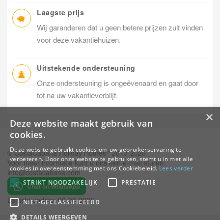
Laagste prijs
Wij garanderen dat u geen betere prijzen zult vinden
voor deze vakantiehuizen.
Uitstekende ondersteuning
Onze ondersteuning is ongeëvenaard en gaat door
tot na uw vakantieverblijf.
×
Deze website maakt gebruik van
cookies.
Deze website gebruikt cookies om uw gebruikerservaring te
®
© CostaCabana Holiday Homes
2013-2026
verbeteren. Door onze website te gebruiken, stemt u in met alle
Voor meer informatie kunt u ons een e-mail sturen:
cookies in overeenstemming met ons Cookiebeleid.
Lees verder
info@costacabana.com
STRIKT NOODZAKELIJK
PRESTATIE
Laatste update: 09-08-2026
NIET-GECLASSIFICEERD
DETAILS WEERGEVEN