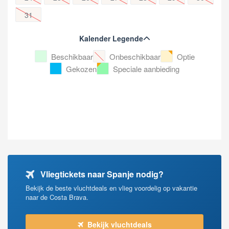
31
Kalender Legende
Beschikbaar
Onbeschikbaar
Optie
Gekozen
Speciale aanbieding
Vliegtickets naar Spanje nodig?
Bekijk de beste vluchtdeals en vlieg voordelig op vakantie
naar de Costa Brava.
Bekijk vluchtdeals