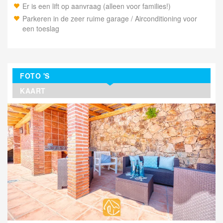
Er is een lift op aanvraag (alleen voor families!)
Parkeren in de zeer ruime garage / Airconditioning voor
een toeslag
FOTO 'S
KAART