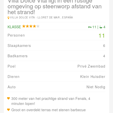
Villa Dolce Vita ligt in een rustige
omgeving op steenworp afstand van
het strand!
VILLA DOLCE VITA -
LLORET DE MAR , ESPAÑA
KLASSE
11 |
4
11
Personen
Slaapkamers
6
Badkamers
4
Poel
Privé Zwembad
Dieren
Klein Huisdier
Auto
Niet Nodig
300 meter van het prachtige strand van Fenals, 4
minuten lopen!
Groot en overdekt terras met stenen barbecue