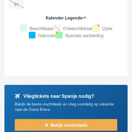
31
Kalender Legende
Beschikbaar
Onbeschikbaar
Optie
Gekozen
Speciale aanbieding
Vliegtickets naar Spanje nodig?
Bekijk de beste vluchtdeals en vlieg voordelig op vakantie
naar de Costa Brava.
Bekijk vluchtdeals