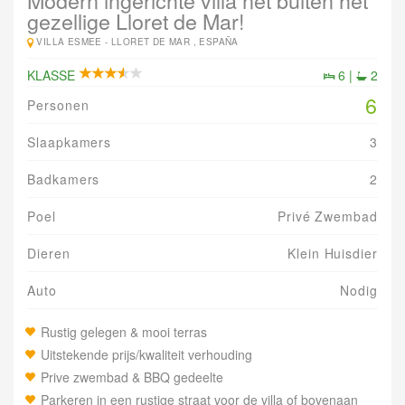
Modern ingerichte villa net buiten het
gezellige Lloret de Mar!
VILLA ESMEE -
LLORET DE MAR , ESPAÑA
KLASSE
6 |
2
6
Personen
Slaapkamers
3
Badkamers
2
Poel
Privé Zwembad
Dieren
Klein Huisdier
Auto
Nodig
Rustig gelegen & mooi terras
Uitstekende prijs/kwaliteit verhouding
Prive zwembad & BBQ gedeelte
Parkeren in een rustige straat voor de villa of bovenaan