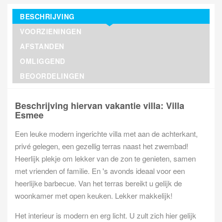
BESCHRIJVING
VOORZIENINGEN
AFSTANDEN
OMLIGGEND
BEOORDELINGEN
Beschrijving hiervan vakantie villa: Villa
Esmee
Een leuke modern ingerichte villa met aan de achterkant,
privé gelegen, een gezellig terras naast het zwembad!
Heerlijk plekje om lekker van de zon te genieten, samen
met vrienden of familie. En 's avonds ideaal voor een
heerlijke barbecue. Van het terras bereikt u gelijk de
woonkamer met open keuken. Lekker makkelijk!
Het interieur is modern en erg licht. U zult zich hier gelijk