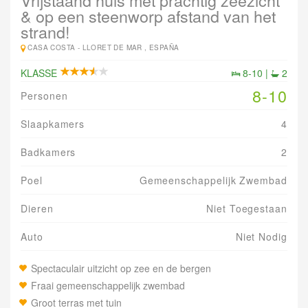
Vrijstaand huis met prachtig zeezicht
& op een steenworp afstand van het
strand!
CASA COSTA -
LLORET DE MAR , ESPAÑA
KLASSE
8-10 |
2
8-10
Personen
Slaapkamers
4
Badkamers
2
Poel
Gemeenschappelijk Zwembad
Dieren
Niet Toegestaan
Auto
Niet Nodig
Spectaculair uitzicht op zee en de bergen
Fraai gemeenschappelijk zwembad
Groot terras met tuin