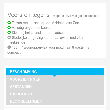
Voors en tegens
- Volgens onze Vastgoedinspecteur
Terras met uitzicht op de Middellandse Zee
Volledig uitgeruste keuken
Dicht bij het strand en het stadscentrum
Stedelijke omgeving kan straatlawaai met zich
meebrengen
100 m² woonoppervlak voor maximaal 8 gasten is
compact
BESCHRIJVING
VOORZIENINGEN
AFSTANDEN
OMLIGGEND
BEOORDELINGEN