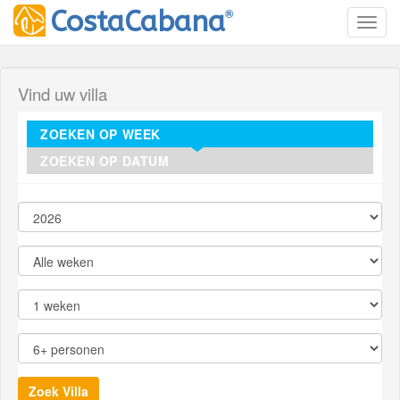
®
CostaCabana
Toggl
Vind uw villa
ZOEKEN OP WEEK
ZOEKEN OP DATUM