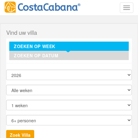
®
CostaCabana
Toggl
Vind uw villa
ZOEKEN OP WEEK
ZOEKEN OP DATUM