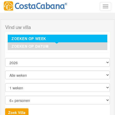
®
CostaCabana
Toggl
Vind uw villa
ZOEKEN OP WEEK
ZOEKEN OP DATUM