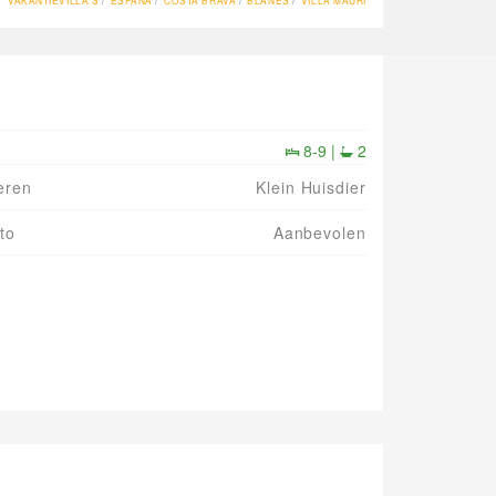
VAKANTIEVILLA'S
ESPAÑA
COSTA BRAVA
BLANES
VILLA MAURI
8-9 |
2
eren
Klein Huisdier
to
Aanbevolen