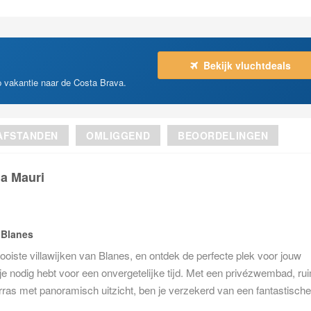
Bekijk vluchtdeals
op vakantie naar de Costa Brava.
AFSTANDEN
OMLIGGEND
BEOORDELINGEN
la Mauri
 Blanes
ooiste villawijken van Blanes, en ontdek de perfecte plek voor jouw
t je nodig hebt voor een onvergetelijke tijd. Met een privézwembad, ru
ras met panoramisch uitzicht, ben je verzekerd van een fantastische