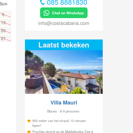
085 8881830
Sun
6
info@costacabana.com
13
20
27
Laatst bekeken
Villa Mauri
Blanes - 8-9 personen.
900 meter van het strand, 10 minuten
lopen!
Prachtig uitzicht op de Middellandse Zee &