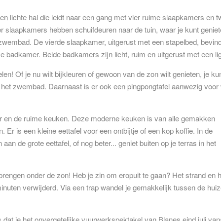
een lichte hal die leidt naar een gang met vier ruime slaapkamers en 
r slaapkamers hebben schuifdeuren naar de tuin, waar je kunt genie
 zwembad. De vierde slaapkamer, uitgerust met een stapelbed, bevind
me badkamer. Beide badkamers zijn licht, ruim en uitgerust met een li
n! Of je nu wilt bijkleuren of gewoon van de zon wilt genieten, je ku
t het zwembad. Daarnaast is er ook een pingpongtafel aanwezig voor
r en de ruime keuken. Deze moderne keuken is van alle gemakken
. Er is een kleine eettafel voor een ontbijtje of een kop koffie. In de
 de grote eettafel, of nog beter... geniet buiten op je terras in het
e brengen onder de zon! Heb je zin om eropuit te gaan? Het strand en 
inuten verwijderd. Via een trap wandel je gemakkelijk tussen de hui
 dat je het onvergetelijke vuurwerkspektakel van Blanes eind juli vana