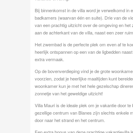
Bij binnenkomst in de villa word je verwelkomd in 
badkamers (waarvan één en suite). Drie van de vie
van een prachtig uitzicht over de omgeving en het
aan de achterkant van de villa, naast een zeer rui
Het zwembad is de perfecte plek om even af te koele
heerlijk ontspannen op een van de ligbedden naas
extra vermaak.
Op de bovenverdieping vind je de grote woonkame
voorzien, zodat je heerlijke maaltijden kunt bereiden
woonkamer kun je met het hele gezelschap dineren aan
zonnetje van het geweldige uitzicht!
Villa Mauri is de ideale plek om je vakantie door t
gezellige centrum van Blanes zijn slechts enkele m
door naar het strand en het centrum.
Een extra bonus van deze prachtige vakantievilla is