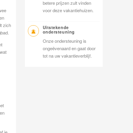
betere prijzen zult vinden
twee
voor deze vakantiehuizen.
ten
t zich
Uitstekende
ondersteuning
gbad.
Onze ondersteuning is
nt
ongeëvenaard en gaat door
 wat
tot na uw vakantieverblijf.
het
zen
f je