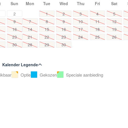
t
Sun
Mon
Tue
Wed
Thu
Fri
Sat
2
1
2
3
4
5
9
7
8
9
10
11
12
16
14
15
16
17
18
19
23
21
22
23
24
25
26
30
28
29
30
Kalender Legende
ikbaar
Optie
Gekozen
Speciale aanbieding