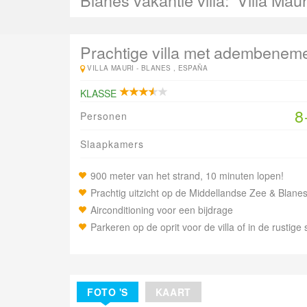
Blanes vakantie villa:
Villa Maur
Prachtige villa met adembeneme
VILLA MAURI -
BLANES , ESPAÑA
KLASSE
8
Personen
Slaapkamers
900 meter van het strand, 10 minuten lopen!
Prachtig uitzicht op de Middellandse Zee & Blanes
Airconditioning voor een bijdrage
Parkeren op de oprit voor de villa of in de rustige 
FOTO 'S
KAART